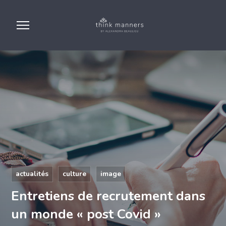
actualités
culture
image
Entretiens de recrutement dans
un monde « post Covid »